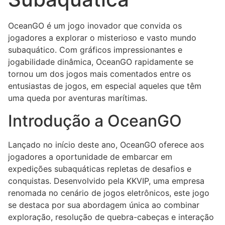
OceanGO é um jogo inovador que convida os
jogadores a explorar o misterioso e vasto mundo
subaquático. Com gráficos impressionantes e
jogabilidade dinâmica, OceanGO rapidamente se
tornou um dos jogos mais comentados entre os
entusiastas de jogos, em especial aqueles que têm
uma queda por aventuras marítimas.
Introdução a OceanGO
Lançado no início deste ano, OceanGO oferece aos
jogadores a oportunidade de embarcar em
expedições subaquáticas repletas de desafios e
conquistas. Desenvolvido pela KKVIP, uma empresa
renomada no cenário de jogos eletrônicos, este jogo
se destaca por sua abordagem única ao combinar
exploração, resolução de quebra-cabeças e interação