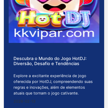
Descubra o Mundo do Jogo HotDJ:
Diversão, Desafio e Tendências
Explore a excitante experiência de jogo
oferecida por HotDJ, compreendendo suas
regras e inovações, além de elementos
atuais que tornam o jogo cativante.
2026-02-13