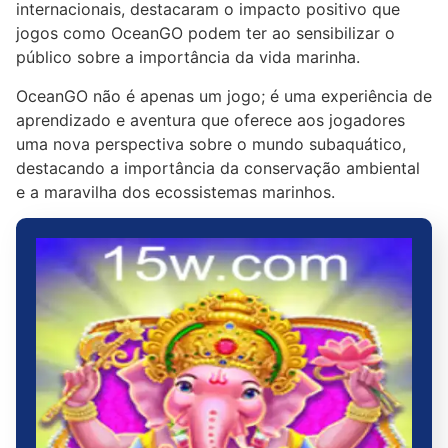
internacionais, destacaram o impacto positivo que
jogos como OceanGO podem ter ao sensibilizar o
público sobre a importância da vida marinha.
OceanGO não é apenas um jogo; é uma experiência de
aprendizado e aventura que oferece aos jogadores
uma nova perspectiva sobre o mundo subaquático,
destacando a importância da conservação ambiental
e a maravilha dos ecossistemas marinhos.