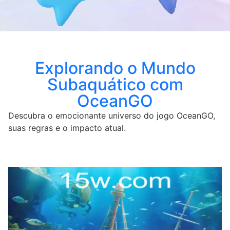
Explorando o Mundo
Subaquático com
OceanGO
Descubra o emocionante universo do jogo OceanGO,
suas regras e o impacto atual.