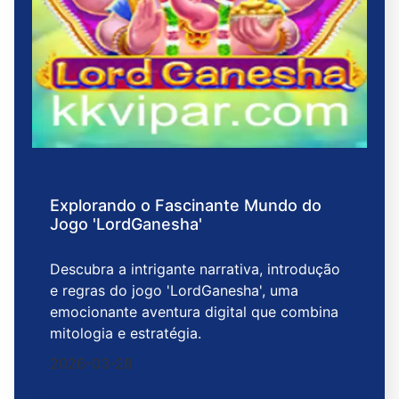
Explorando o Fascinante Mundo do
Jogo 'LordGanesha'
Descubra a intrigante narrativa, introdução
e regras do jogo 'LordGanesha', uma
emocionante aventura digital que combina
mitologia e estratégia.
2026-03-28