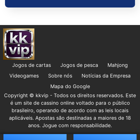
Jogos de cartas
Jogos de pesca
Mahjong
Videogames
Sobre nós
Notícias da Empresa
Mapa do Google
Copyright © kkvip - Todos os direitos reservados. Este
é um site de cassino online voltado para o público
brasileiro, operando de acordo com as leis locais
aplicáveis. Apostas são destinadas a maiores de 18
anos. Jogue com responsabilidade.