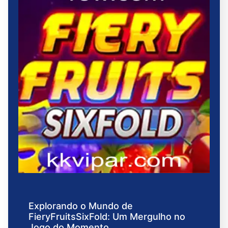
Explorando o Mundo de
FieryFruitsSixFold: Um Mergulho no
Jogo do Momento