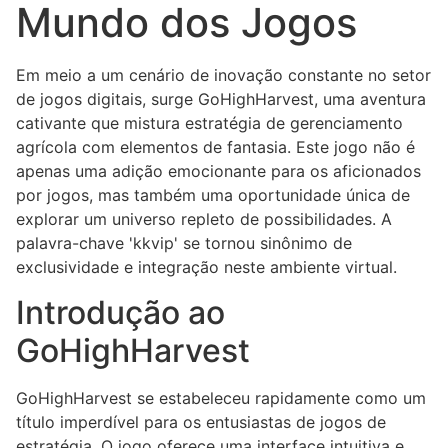
Mundo dos Jogos
Em meio a um cenário de inovação constante no setor
de jogos digitais, surge GoHighHarvest, uma aventura
cativante que mistura estratégia de gerenciamento
agrícola com elementos de fantasia. Este jogo não é
apenas uma adição emocionante para os aficionados
por jogos, mas também uma oportunidade única de
explorar um universo repleto de possibilidades. A
palavra-chave 'kkvip' se tornou sinônimo de
exclusividade e integração neste ambiente virtual.
Introdução ao
GoHighHarvest
GoHighHarvest se estabeleceu rapidamente como um
título imperdível para os entusiastas de jogos de
estratégia. O jogo oferece uma interface intuitiva e