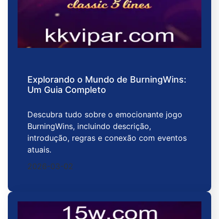
Explorando o Mundo de BurningWins:
Um Guia Completo
Descubra tudo sobre o emocionante jogo
BurningWins, incluindo descrição,
introdução, regras e conexão com eventos
atuais.
2026-03-02