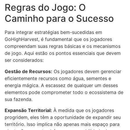
Regras do Jogo: O
Caminho para o Sucesso
Para integrar estratégias bem-sucedidas em
GoHighHarvest, é fundamental que os jogadores
compreendam suas regras básicas e os mecanismos
de jogo. Aqui estão os pontos essenciais que devem
ser considerados:
Gestão de Recursos:
Os jogadores devem gerenciar
eficientemente recursos como água, sementes e
energia mágica. A escassez de qualquer um desses
elementos pode comprometer todo o ecossistema de
sua fazenda.
Expansão Territorial:
À medida que os jogadores
progridem, eles têm a oportunidade de expandir seu
território. Isso implica não apenas mais espaço para