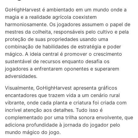
GoHighHarvest é ambientado em um mundo onde a
magia e a realidade agrícola coexistem
harmoniosamente. Os jogadores assumem o papel de
mestres da colheita, responsáveis pelo cultivo e pela
proteção de suas propriedades usando uma
combinação de habilidades de estratégia e poder
mágico. A ideia central é promover o crescimento
sustentável de recursos enquanto desafia os
jogadores a enfrentarem oponentes e superarem
adversidades.
Visualmente, GoHighHarvest apresenta gráficos
encantadores que trazem vida a um cenário rural
vibrante, onde cada planta e criatura foi criada com
incrível atenção aos detalhes. Tudo isso é
complementado por uma trilha sonora envolvente, que
adiciona profundidade à jornada do jogador pelo
mundo mágico do jogo.