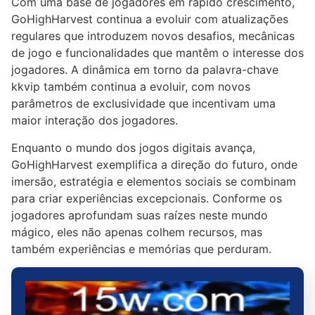
Com uma base de jogadores em rápido crescimento,
GoHighHarvest continua a evoluir com atualizações
regulares que introduzem novos desafios, mecânicas
de jogo e funcionalidades que mantêm o interesse dos
jogadores. A dinâmica em torno da palavra-chave
kkvip também continua a evoluir, com novos
parâmetros de exclusividade que incentivam uma
maior interação dos jogadores.
Enquanto o mundo dos jogos digitais avança,
GoHighHarvest exemplifica a direção do futuro, onde
imersão, estratégia e elementos sociais se combinam
para criar experiências excepcionais. Conforme os
jogadores aprofundam suas raízes neste mundo
mágico, eles não apenas colhem recursos, mas
também experiências e memórias que perduram.