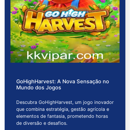
GoHighHarvest: A Nova Sensação no
Mundo dos Jogos
Descubra GoHighHarvest, um jogo inovador
que combina estratégia, gestão agrícola e
elementos de fantasia, prometendo horas
de diversão e desafios.