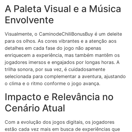
A Paleta Visual e a Música
Envolvente
Visualmente, o CaminodeChiliBonusBuy é um deleite
para os olhos. As cores vibrantes e a atenção aos
detalhes em cada fase do jogo não apenas
enriquecem a experiência, mas também mantêm os
jogadores imersos e engajados por longas horas. A
trilha sonora, por sua vez, é cuidadosamente
selecionada para complementar a aventura, ajustando
o clima e o ritmo conforme o jogo avança.
Impacto e Relevância no
Cenário Atual
Com a evolução dos jogos digitais, os jogadores
estão cada vez mais em busca de experiências que