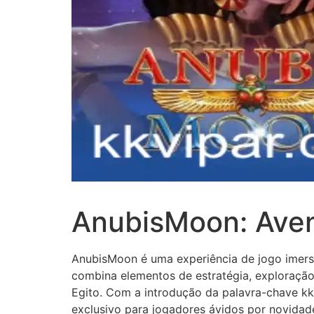
AnubisMoon: Aven
AnubisMoon é uma experiência de jogo imersi
combina elementos de estratégia, exploração
Egito. Com a introdução da palavra-chave k
exclusivo para jogadores ávidos por novidad