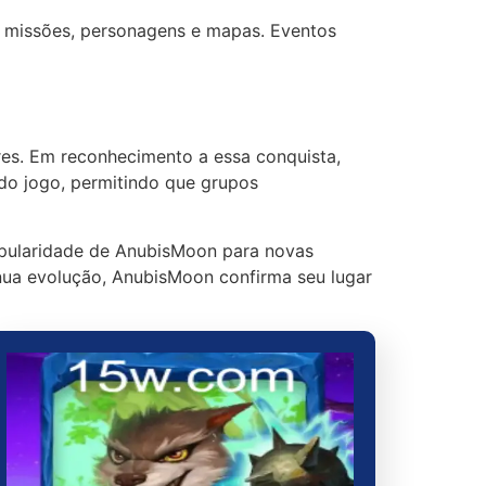
s missões, personagens e mapas. Eventos
es. Em reconhecimento a essa conquista,
 do jogo, permitindo que grupos
opularidade de AnubisMoon para novas
tínua evolução, AnubisMoon confirma seu lugar