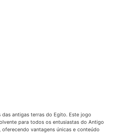
das antigas terras do Egito. Este jogo
olvente para todos os entusiastas do Antigo
, oferecendo vantagens únicas e conteúdo