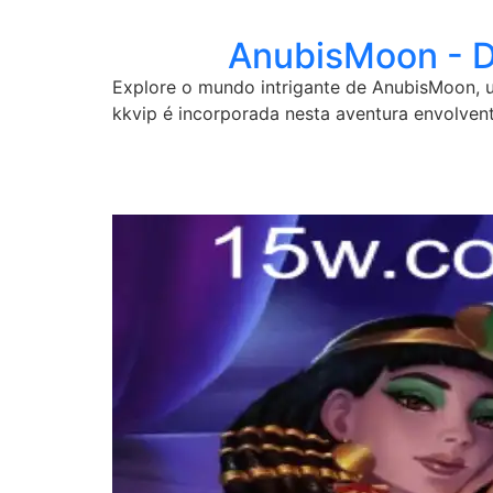
AnubisMoon - De
Explore o mundo intrigante de AnubisMoon, 
kkvip é incorporada nesta aventura envolvent