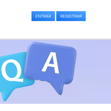
ENTRAR
REGISTRAR