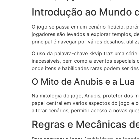
Introdução ao Mundo 
O jogo se passa em um cenário fictício, poré
jogadores são levados a explorar templos, de
principal é navegar por vários desafios, utili
O uso da palavra-chave kkvip traz uma série 
inacessíveis, bem como a eventos especiais 
onde itens e habilidades raras podem ser de
O Mito de Anubis e a Lua
Na mitologia do jogo, Anubis, protetor dos 
papel central em vários aspectos do jogo e 
alterar cenários, permitir acesso a novas q
Regras e Mecânicas d