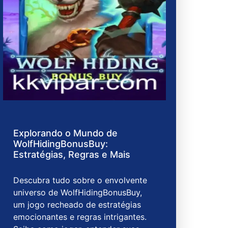
Explorando o Mundo de
WolfHidingBonusBuy:
Estratégias, Regras e Mais
Descubra tudo sobre o envolvente
universo de WolfHidingBonusBuy,
um jogo recheado de estratégias
emocionantes e regras intrigantes.