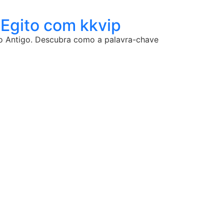
 Egito com kkvip
to Antigo. Descubra como a palavra-chave